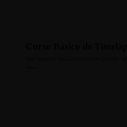
Cursos de fotografía
Blog
Autor
Cursos individuales
Contacto
Libreta Fotográfica
Monta tu grupo
Libreta Camino de Santiago
Facebook-f
Instagram
Inicio
Regala un Curso
Libreta iniciación a la fotografía
Curso Básico de Timela
Blog
Autor
Contacto
Quis imperdiet massa tincidunt nunc pulvinar sap
Facebook-f
Instagram
fusce.