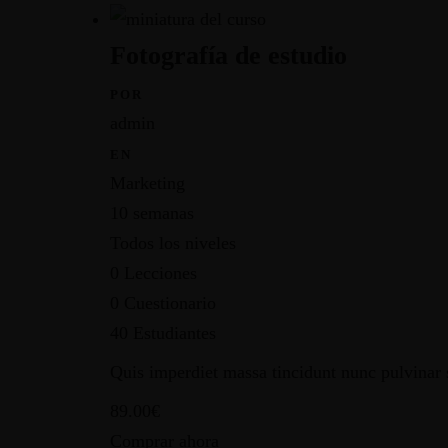
Fotografía de estudio
POR
admin
EN
Marketing
10 semanas
Todos los niveles
0 Lecciones
0 Cuestionario
NO TE PIERDAS NI UNA SOLA NOVEDAD
40 Estudiantes
¡Suscríbete!
Quis imperdiet massa tincidunt nunc pulvinar s
89.00€
Comprar ahora