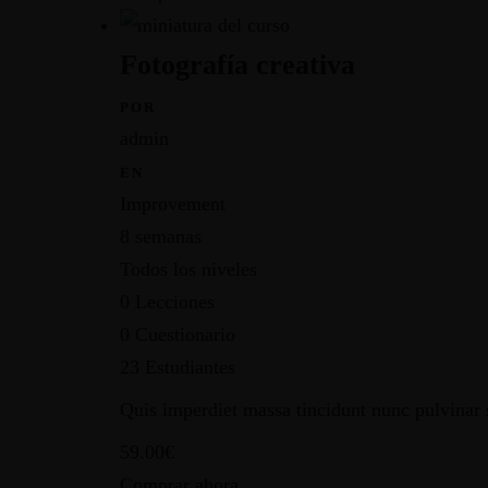
HE LEÍDO Y ACEPTO LOS TÉRMINOS Y CONDICIONE
Fotografía creativa
Facebook-f
Instagram
POR
admin
Nuestras webs
EN
Carlos Mateo García, fotografía artística
Improvement
Spontanea, fotografía de boda
8 semanas
Fotos de tu empresa
Todos los niveles
Información
0 Lecciones
El autor
0 Cuestionario
Política de privacidad
23 Estudiantes
Condiciones de venta
Quis imperdiet massa tincidunt nunc pulvinar s
Política de cookies
59.00€
© Copyright 2026. Todos los derechos reservados.
Comprar ahora