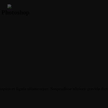
n Photoshop
apien et ligula ullamcorper. Suspendisse ultrices gravida dic