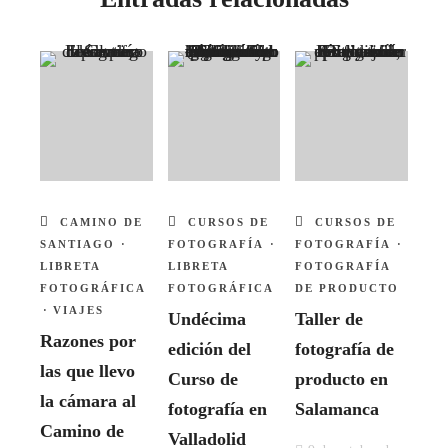
Nuestras webs
Carlos Mateo García, fotografía artística
Spontanea, fotografía de boda
Fotos de tu empresa
CAMINO DE
CURSOS DE
CURSOS DE
Información
SANTIAGO
·
FOTOGRAFÍA
·
FOTOGRAFÍA
·
LIBRETA
LIBRETA
FOTOGRAFÍA
FOTOGRÁFICA
FOTOGRÁFICA
DE PRODUCTO
El autor
·
VIAJES
Undécima
Taller de
Razones por
edición del
fotografía de
Política de privacidad
las que llevo
Curso de
producto en
la cámara al
Condiciones de venta
fotografía en
Salamanca
Camino de
Valladolid