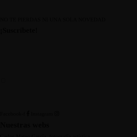
NO TE PIERDAS NI UNA SOLA NOVEDAD
¡Suscríbete!
HE LEÍDO Y ACEPTO LOS TÉRMINOS Y
CONDICIONES
Facebook-f
Instagram
Nuestras webs
Carlos Mateo García, fotografía artística